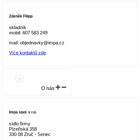
Zdeněk Filipp
skladník
mobil: 607 583 249
mail: objednavky@impa.cz
Více kontaktů zde
O nás
Impa spol. s r.o.
sídlo firmy
Plzeňská 358
330 08 Zruč - Senec