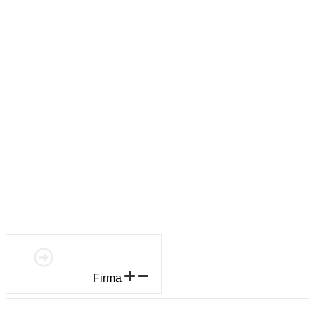
IČO: 00669181
DIČ: CZ00669181
číslo účtu: KB 132040311/0100
sídlo firmy: Plzeňská 358, 330 08 Zruč - Senec
Firma