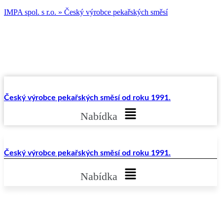
IMPA spol. s r.o. » Český výrobce pekařských směsí
Email: impa@impa.cz
Telefon: 377 824 914
Sídlo firmy: Plzeňská 358 330 08 Zruč - Senec
Český výrobce pekařských směsí od roku 1991.
Nabídka
Český výrobce pekařských směsí od roku 1991.
Nabídka
Email: impa@impa.cz
Telefon: 377 824 914