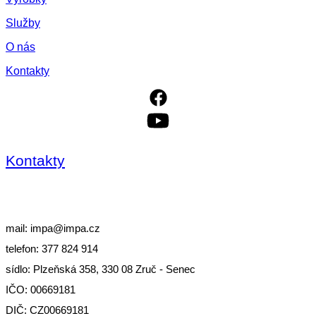
Služby
O nás
Kontakty
Kontakty
mail: impa@impa.cz
telefon: 377 824 914
sídlo: Plzeňská 358, 330 08 Zruč - Senec
IČO: 00669181
DIČ: CZ00669181